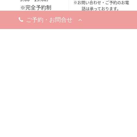
※お問い合わせ・ご予約のお電
※完全予約制
話は承っております。
休診日
8月18日（火）
※お問い合わせ・ご予約のお電
話は承っております。
梅田院
〒530-0002
大阪市北区曽根崎新地1-
8-19
梅新ビル5F
アクセスマップ
今すぐ電話する
10:00 - 19:00