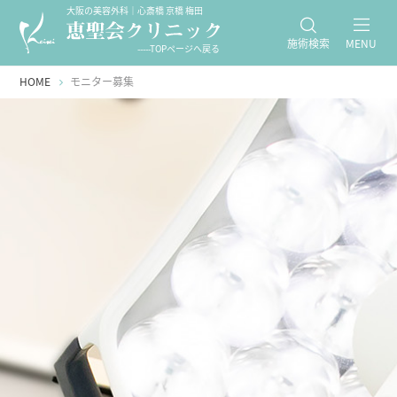
大阪の美容外科｜心斎橋 京橋 梅田
施術検索
MENU
-----TOPページへ戻る
HOME
モニター募集