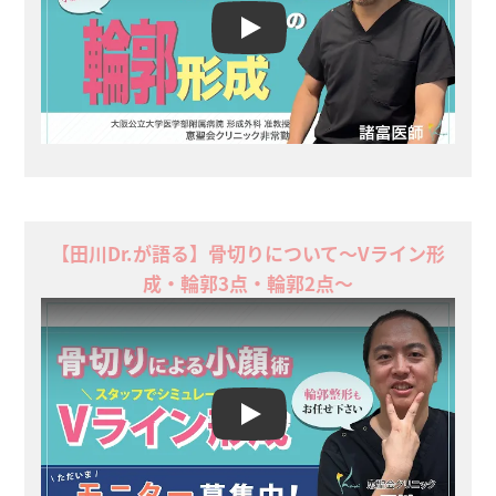
Play
【田川Dr.が語る】骨切りについて〜Vライン形
成・輪郭3点・輪郭2点〜
Play