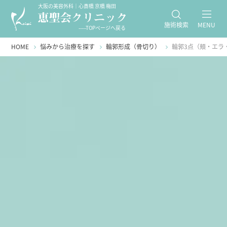
大阪の美容外科｜心斎橋 京橋 梅田
施術検索
MENU
-----TOPページへ戻る
HOME
悩みから治療を探す
輪郭形成（骨切り）
輪郭3点（頬・エラ