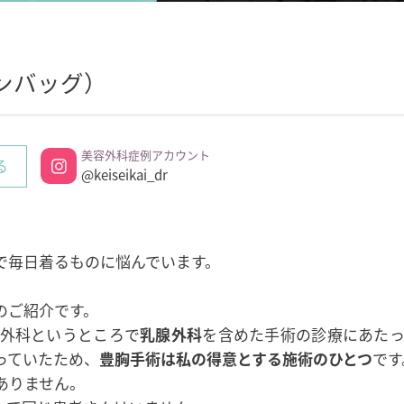
ンバッグ）
美容外科症例アカウント
る
@keiseikai_dr
で毎日着るものに悩んでいます。
のご紹介です。
外科というところで
乳腺外科
を含めた手術の診療にあたっ
っていたため、
豊胸手術は私の得意とする施術のひとつ
です
ありません。