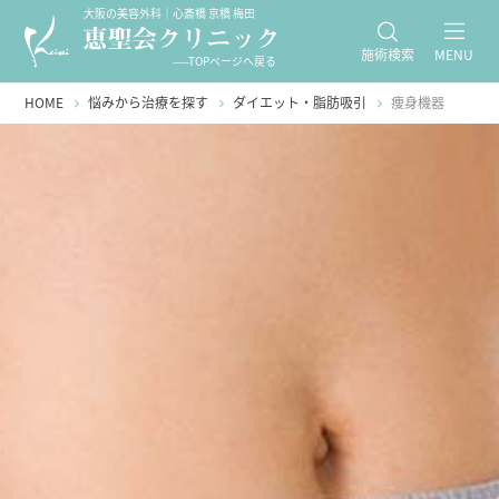
大阪の美容外科｜心斎橋 京橋 梅田
施術検索
MENU
-----TOPページへ戻る
HOME
悩みから治療を探す
ダイエット・脂肪吸引
痩身機器