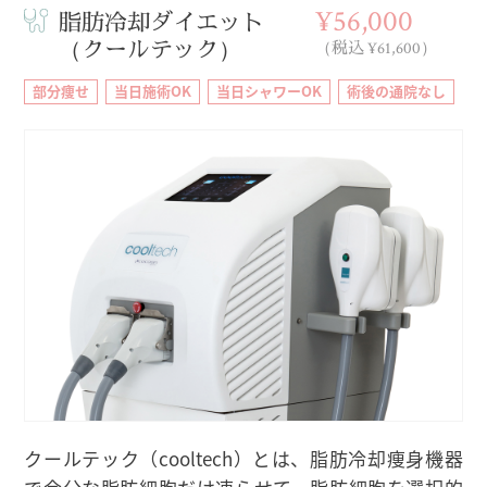
¥56,000
脂肪冷却ダイエット
（クールテック）
（税込 ¥61,600）
部分痩せ
当日施術OK
当日シャワーOK
術後の通院なし
クールテック（cooltech）とは、脂肪冷却痩身機器