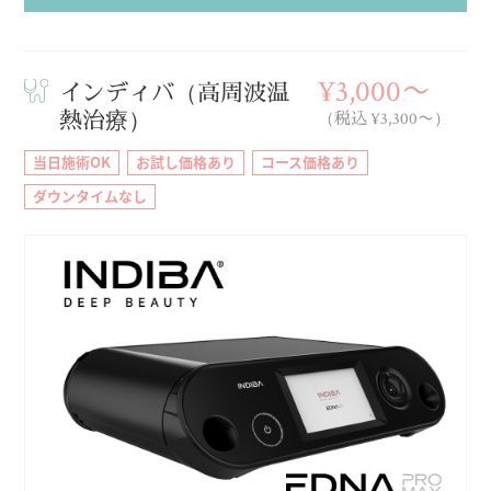
¥3,000〜
インディバ（高周波温
熱治療）
（税込 ¥3,300〜）
当日施術OK
お試し価格あり
コース価格あり
ダウンタイムなし