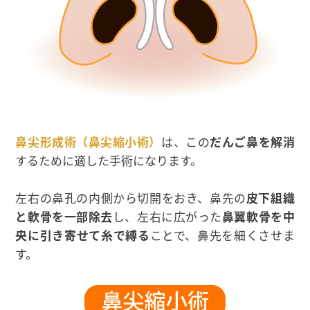
鼻尖形成術（鼻尖縮小術）
は、この
だんご鼻を解消
するために適した手術になります。
左右の鼻孔の内側から切開をおき、鼻先の
皮下組織
と軟骨を一部除去
し、左右に広がった
鼻翼軟骨を中
央に引き寄せて糸で縛る
ことで、鼻先を細くさせま
す。