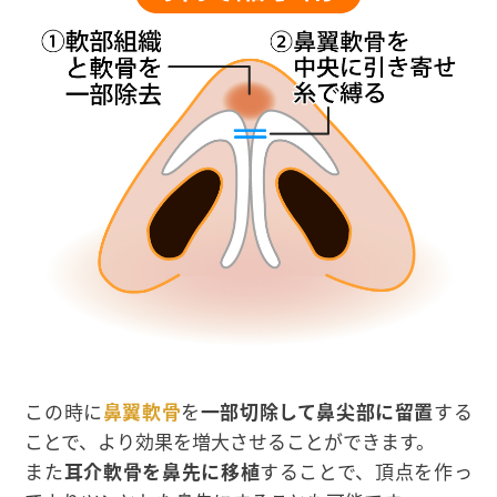
この時に
鼻翼軟骨
を
一部切除して鼻尖部に留置
する
ことで、より効果を増大させることができます。
また
耳介軟骨を鼻先に移植
することで、頂点を作っ