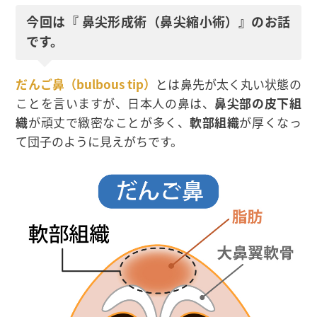
今回は『 鼻尖形成術（鼻尖縮小術）』のお話
です。
だんご鼻（bulbous tip）
とは鼻先が太く丸い状態の
ことを言いますが、日本人の鼻は、
鼻尖部の皮下組
織
が頑丈で緻密なことが多く、
軟部組織
が厚くなっ
て団子のように見えがちです。