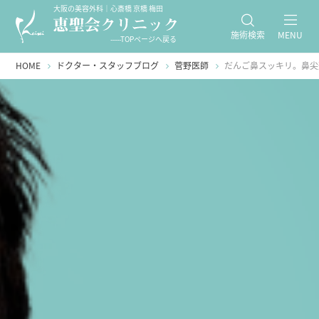
大阪の美容外科｜心斎橋 京橋 梅田
施術検索
MENU
-----TOPページへ戻る
HOME
ドクター・スタッフブログ
菅野医師
だんご鼻スッキリ。鼻尖