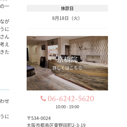
の一
休診日
8月18日（火）
なが
うに
さん
考え
きた
京橋院
詳しくはこちら
06-6242-5620
わせ
10:00 - 19:00
ように
〒534-0024
大阪市都島区東野田町2-3-19