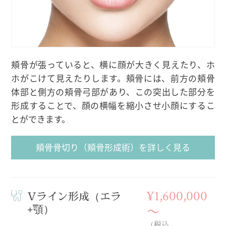
頬骨が張っていると、横に顔が大きく見えたり、ホ
ホがこけて見えたりします。頬骨には、前方の頬骨
体部と側方の頬骨弓部があり、この突出した部分を
形成することで、顔の横幅を縮小させ小顔にするこ
とができます。
頬骨骨切り（頬骨形成術）を詳しく見る
¥1,600,000
Vライン形成（エラ
+顎）
〜
（税込