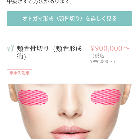
中抜きする方法があります。
オトガイ形成（顎骨切り）を詳しく見る
¥900,000〜
頬骨骨切り（頬骨形成
術）
（税込
¥990,000〜）
半永久効果