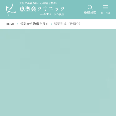
大阪の美容外科｜心斎橋 京橋 梅田
施術検索
MENU
-----TOPページへ戻る
HOME
悩みから治療を探す
輪郭形成（骨切り）