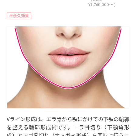
¥1,760,000〜）
半永久効果
Vライン形成は、エラ骨から顎にかけての下顎の輪郭
を整える輪郭形成術です。エラ骨切り（下顎角形
成）とアゴ骨切り（オトガイ形成）を同時に行うこ