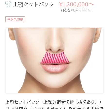
¥1,200,000〜
上顎セットバック
（税込 ¥1,320,000〜）
半永久効果
上顎セットバック（上顎分節骨切術（抜歯あり））
は上顎前突（いわゆる出っ歯）を改善する手術で