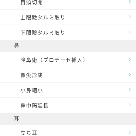
目頭切開
上眼瞼タルミ取り
下眼瞼タルミ取り
鼻
隆鼻術（プロテーゼ挿入）
鼻尖形成
小鼻縮小
鼻中隔延長
耳
立ち耳