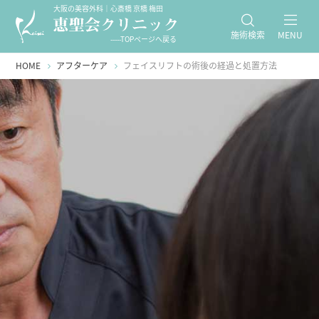
大阪の美容外科｜心斎橋 京橋 梅田
施術検索
MENU
-----TOPページへ戻る
HOME
アフターケア
フェイスリフトの術後の経過と処置方法