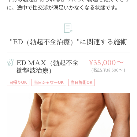
に、途中で性交渉が満足いかなくなる状態です。
"ED（勃起不全治療）"に関連する施術
¥35,000〜
ED MAX（勃起不全
衝撃波治療）
（税込 ¥38,500〜）
日帰りOK
当日シャワーOK
当日施術OK