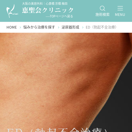
大阪の美容外科｜心斎橋 京橋 梅田
施術検索
MENU
-----TOPページへ戻る
HOME
悩みから治療を探す
泌尿器形成
ED（勃起不全治療）