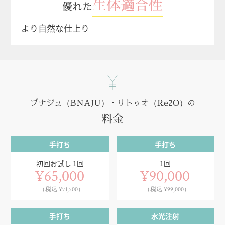
生体適合性
優れた
より自然な仕上り
ブナジュ（BNAJU）・リトゥオ（Re2O）の
料金
手打ち
手打ち
初回お試し 1回
1回
¥65,000
¥90,000
（税込 ¥71,500）
（税込 ¥99,000）
手打ち
水光注射