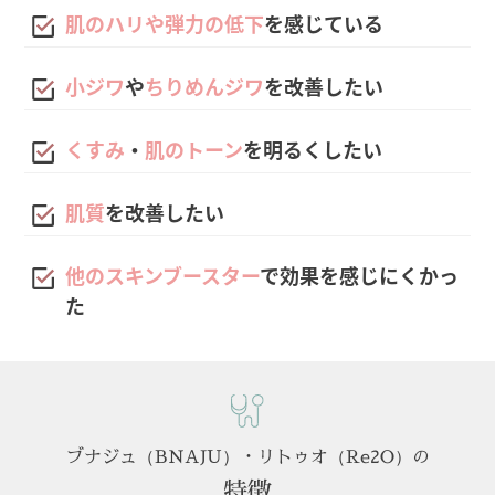
肌のハリや弾力の低下
を感じている
小ジワ
や
ちりめんジワ
を改善したい
くすみ
・
肌のトーン
を明るくしたい
肌質
を改善したい
他のスキンブースター
で効果を感じにくかっ
た
ブナジュ（BNAJU）・リトゥオ（Re2O）の
特徴