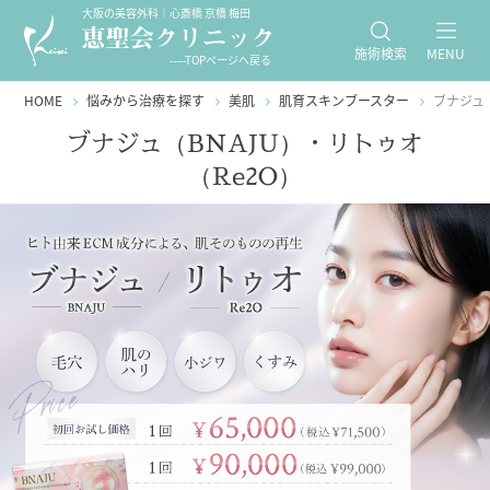
大阪の美容外科｜心斎橋 京橋 梅田
施術検索
MENU
-----TOPページへ戻る
HOME
悩みから治療を探す
美肌
肌育スキンブースター
ブナジュ（
ブナジュ（BNAJU）・リトゥオ
（Re2O）