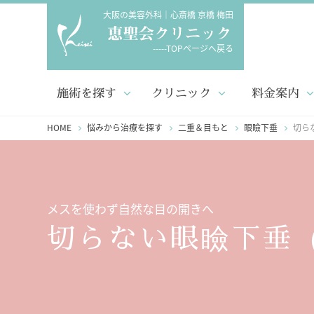
大阪の美容外科｜心斎橋 京橋 梅田
-----TOPページへ戻る
施術を探す
クリニック
料金案内
HOME
悩みから治療を探す
二重＆目もと
眼瞼下垂
切ら
メスを使わず自然な目の開きへ
切らない眼瞼下垂