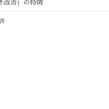
き改善）の
特徴
善