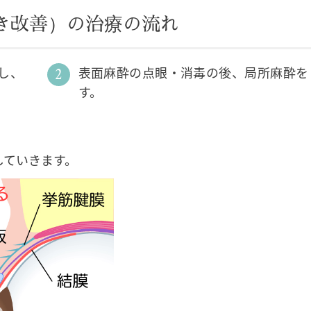
き改善）の
治療の
流れ
し、
表面麻酔の点眼・消毒の後、局所麻酔を
す。
していきます。