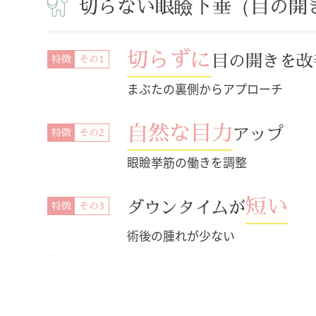
切らない眼瞼下垂（目の開
切らずに
目の開きを改
特徴
まぶたの裏側からアプローチ
自然な目力
アップ
特徴
眼瞼挙筋の働きを調整
短い
ダウンタイムが
特徴
術後の腫れが少ない