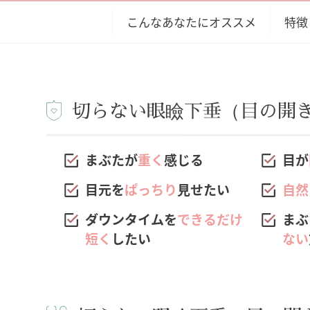
こんなあなたにオススメ
特徴
切らない眼瞼下垂（目の開
まぶたが
重く
感じる
目が
目元を
ぱっちり
見せたい
自然
ダウンタイムを
できるだけ
まぶ
短く
したい
ない