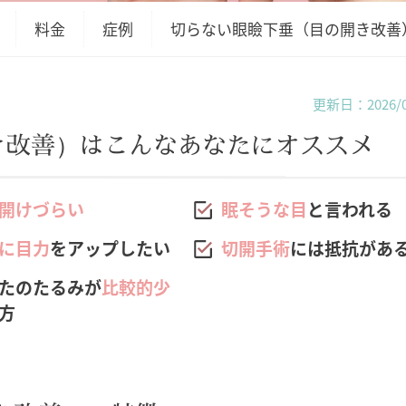
料金
症例
切らない眼瞼下垂（目の開き改善
更新日：2026/0
き改善）は
こんなあなたにオススメ
開けづらい
眠そうな目
と言われる
に目力
をアップしたい
切開手術
には抵抗があ
たのたるみが
比較的少
方