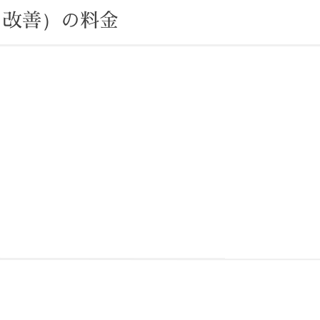
き改善）の
料金
。