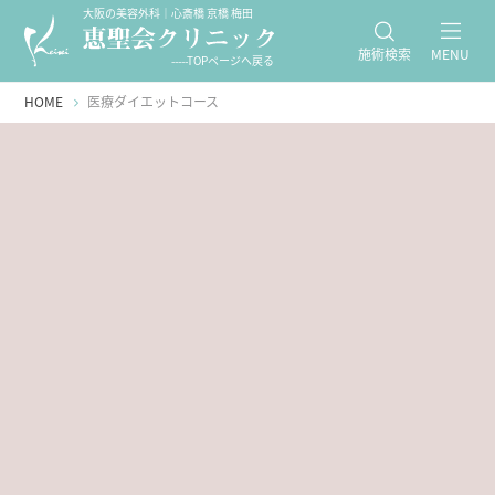
大阪の美容外科｜心斎橋 京橋 梅田
施術検索
MENU
-----TOPページへ戻る
HOME
医療ダイエットコース