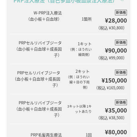
PRP注入療法（自己多血小板血漿注入療法）
新価格
W-PRP注入療法
¥28,000
（血小板＋白血球）
1箇所
（税込 ¥30,800）
新価格
PRPセルリバイブジータ
1キット
¥90,000
（血小板＋白血球＋成長因
（例：ほうれい
子）
線両側）
（税込 ¥99,000）
2キット
新価格
PRPセルリバイブジータ
（例：ほうれい
¥150,000
（血小板＋白血球＋成長因
線＋目の下両
子）
側）
（税込 ¥165,000）
新価格
PRPセルリバイブジータ
3キット以降 1キ
¥35,000
（血小板＋白血球＋成長因
ットあたり
子）
（税込 ¥38,500）
¥80,000
PRP毛髪再生療法
1回