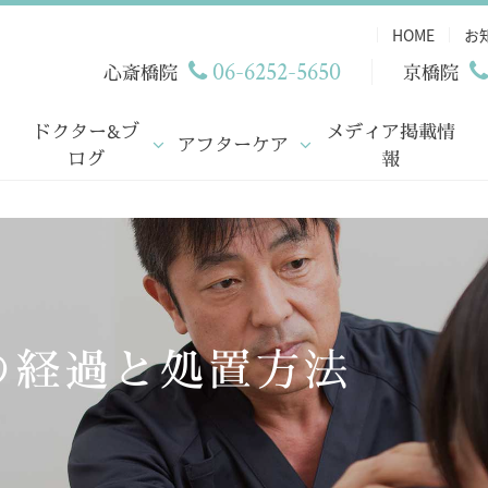
HOME
お
06-6252-5650
心斎橋院
京橋院
ドクター&ブ
メディア掲載情
アフターケア
ログ
報
の経過と処置方法