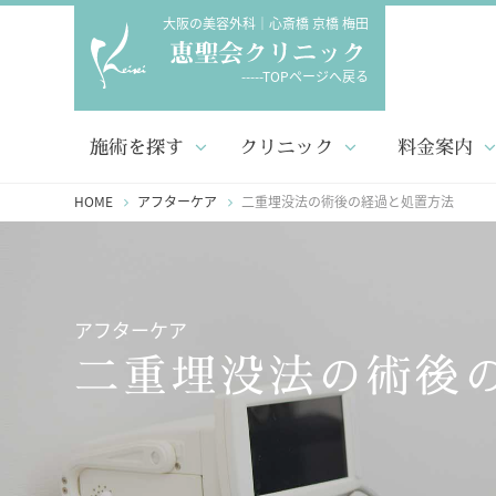
大阪の美容外科｜心斎橋 京橋 梅田
-----TOPページへ戻る
施術を探す
クリニック
料金案内
HOME
アフターケア
二重埋没法の術後の経過と処置方法
アフターケア
二重埋没法の術後