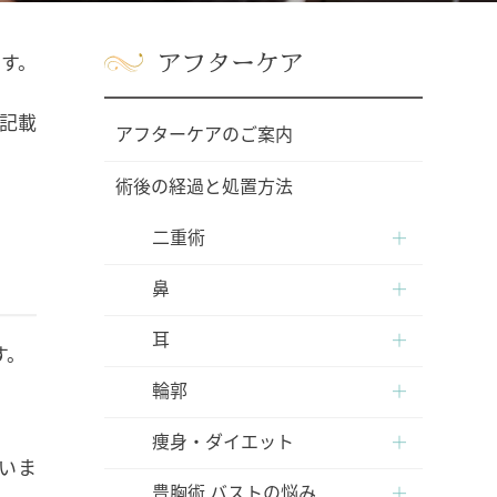
アフターケア
す。
記載
アフターケアのご案内
術後の経過と処置方法
二重術
鼻
耳
す。
輪郭
痩身・ダイエット
いま
豊胸術 バストの悩み