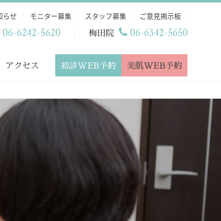
知らせ
モニター募集
スタッフ募集
ご意見掲示板
06-6242-5620
06-6342-5650
梅田院
初診WEB予約
美肌WEB予約
アクセス