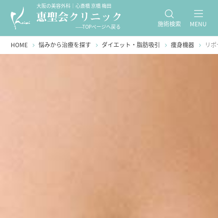
大阪の美容外科｜心斎橋 京橋 梅田
施術検索
MENU
-----TOPページへ戻る
HOME
悩みから治療を探す
ダイエット・脂肪吸引
痩身機器
リポ