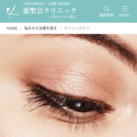
大阪の美容外科｜心斎橋 京橋 梅田
施術検索
MENU
-----TOPページへ戻る
HOME
悩みから治療を探す
エイジングケア