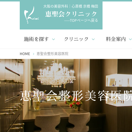
大阪の美容外科｜心斎橋 京橋 梅田
-----TOPページへ戻る
施術を探す
クリニック
料金案内
HOME
恵聖会整形美容医院
恵聖会整形美容医