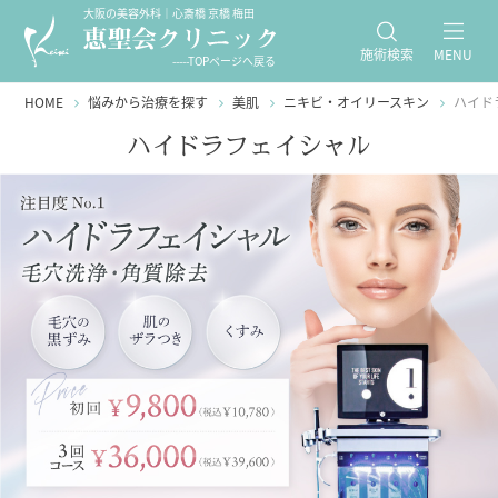
大阪の美容外科｜心斎橋 京橋 梅田
施術検索
MENU
-----TOPページへ戻る
HOME
悩みから治療を探す
美肌
ニキビ・オイリースキン
ハイド
ハイドラフェイシャル