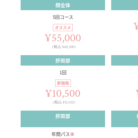
顔全体
5回コース
オススメ
¥55,000
（税込 ¥60,500）
肝斑部
1回
新価格
¥10,500
（税込 ¥11,550）
肝斑部
年間パス
※