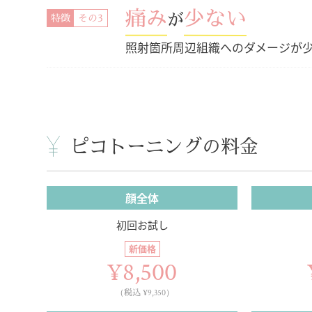
痛み
少ない
が
特徴
照射箇所周辺組織へのダメージが
ピコトーニングの
料金
顔全体
初回お試し
新価格
¥8,500
（税込 ¥9,350）