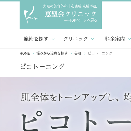
大阪の美容外科｜心斎橋 京橋 梅田
-----TOPページへ戻る
施術を探す
クリニック
料金案内
HOME
悩みから治療を探す
美肌
ピコトーニング
ピコトーニング