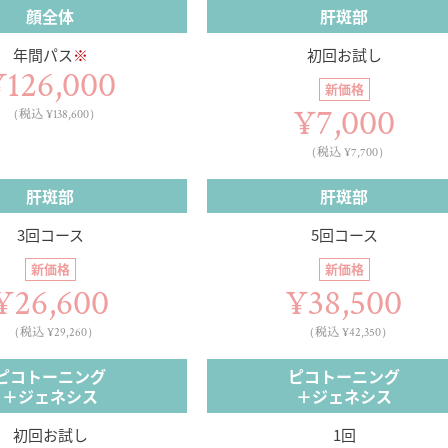
顔全体
肝斑部
年間パス
※
初回お試し
¥126,000
新価格
¥7,000
（税込 ¥138,600）
（税込 ¥7,700）
肝斑部
肝斑部
3回コース
5回コース
新価格
新価格
¥26,600
¥38,500
（税込 ¥29,260）
（税込 ¥42,350）
ピコトーニング
ピコトーニング
＋ジェネシス
＋ジェネシス
初回お試し
1回