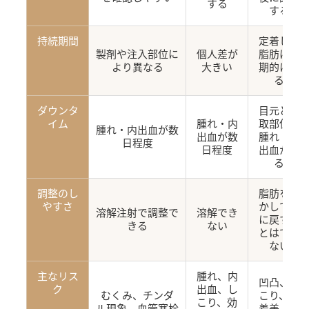
する
する
持続期間
定着した
製剤や注入部位に
個人差が
脂肪は長
より異なる
大きい
期的に残
る
ダウンタ
目元と採
イム
腫れ・内
取部位に
腫れ・内出血が数
出血が数
腫れ・内
日程度
日程度
出血が出
る
調整のし
脂肪を溶
やすさ
かして元
溶解注射で調整で
溶解でき
に戻すこ
きる
ない
とはでき
ない
主なリス
腫れ、内
凹凸、し
ク
出血、し
むくみ、チンダ
こり、定
こり、効
ル現象、血管塞栓
着差、左