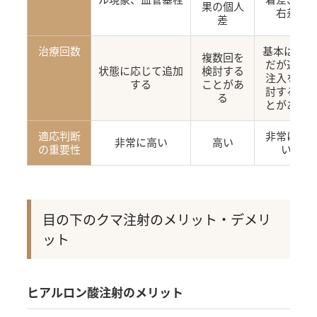
果の個人
右差
差
治療回数
基本は1回
複数回を
だが追加
状態に応じて追加
検討する
注入を検
する
ことがあ
討するこ
る
とがある
適応判断
非常に高
非常に高い
高い
の重要性
い
目の下のクマ注射のメリット・デメリ
ット
ヒアルロン酸注射のメリット