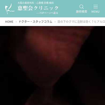
大阪の美容外科｜心斎橋 京橋 梅田
施術検索
MENU
-----TOPページへ戻る
HOME
ドクター・スタッフコラム
目の下のクマに注射は効く？ヒアルロ