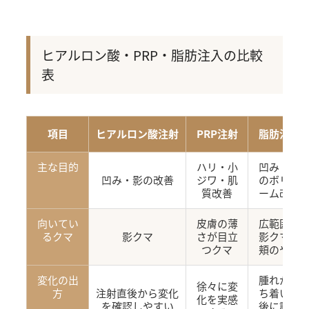
ヒアルロン酸・PRP・脂肪注入の比較
表
項目
ヒアルロン酸注射
PRP注射
脂肪注入
主な目的
ハリ・小
凹み・頬
凹み・影の改善
ジワ・肌
のボリュ
質改善
ーム改善
向いてい
皮膚の薄
広範囲の
るクマ
影クマ
さが目立
影クマ・
つクマ
頬のやせ
変化の出
腫れが落
徐々に変
方
注射直後から変化
ち着いた
化を実感
を確認しやすい
後に評価