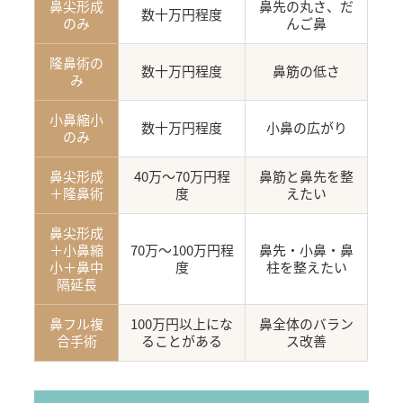
鼻尖形成
鼻先の丸さ、だ
数十万円程度
のみ
んご鼻
隆鼻術の
数十万円程度
鼻筋の低さ
み
小鼻縮小
数十万円程度
小鼻の広がり
のみ
鼻尖形成
40万〜70万円程
鼻筋と鼻先を整
＋隆鼻術
度
えたい
鼻尖形成
＋小鼻縮
70万〜100万円程
鼻先・小鼻・鼻
小＋鼻中
度
柱を整えたい
隔延長
鼻フル複
100万円以上にな
鼻全体のバラン
合手術
ることがある
ス改善