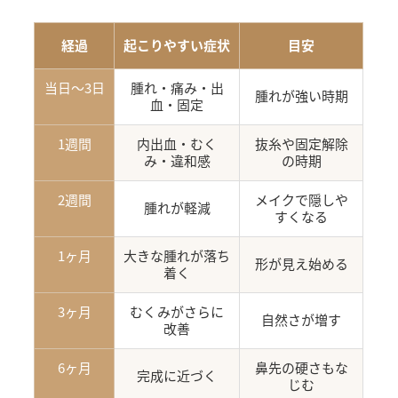
経過
起こりやすい症状
目安
当日〜3日
腫れ・痛み・出
腫れが強い時期
血・固定
1週間
内出血・むく
抜糸や固定解除
み・違和感
の時期
2週間
メイクで隠しや
腫れが軽減
すくなる
1ヶ月
大きな腫れが落ち
形が見え始める
着く
3ヶ月
むくみがさらに
自然さが増す
改善
6ヶ月
鼻先の硬さもな
完成に近づく
じむ