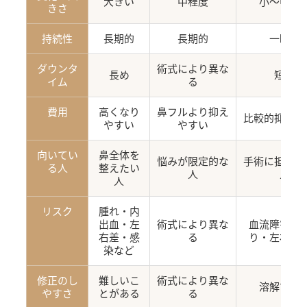
大きい
中程度
小〜中程
きさ
持続性
長期的
長期的
一時的
ダウンタ
術式により異な
長め
短い
イム
る
費用
高くなり
鼻フルより抑え
比較的抑えや
やすい
やすい
向いてい
鼻全体を
悩みが限定的な
手術に抵抗が
る人
整えたい
人
人
人
リスク
腫れ・内
出血・左
術式により異な
血流障害・
右差・感
る
り・左右差
染など
修正のし
難しいこ
術式により異な
溶解でき
やすさ
とがある
る