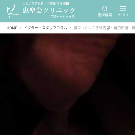
大阪の美容外科｜心斎橋 京橋 梅田
施術検索
MENU
-----TOPページへ戻る
HOME
ドクター・スタッフコラム
鼻フルとは？手術内容・費用相場・