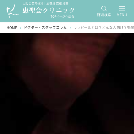
大阪の美容外科｜心斎橋 京橋 梅田
施術検索
MENU
-----TOPページへ戻る
HOME
ドクター・スタッフコラム
ララピールとは？どんな人向け？効