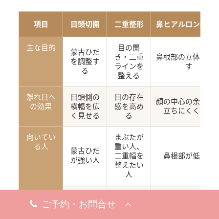
項目
目頭切開
二重整形
鼻ヒアルロン酸注
主な目的
目の開
蒙古ひだ
き・二重
鼻根部の立体感を
を調整す
ラインを
す
る
整える
離れ目へ
目頭側の
目の存在
顔の中心の余白を
の効果
横幅を広
感を高め
立ちにくくする
く見せる
る
向いてい
まぶたが
る人
重い人、
蒙古ひだ
二重幅を
鼻根部が低い人
が強い人
整えたい
人
ダウンタ
埋没法は
腫れ・内
イム
比較的短
出血・赤
腫れ・内出血が出
い、切開
み