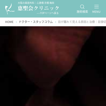
大阪の美容外科｜心斎橋 京橋 梅田
施術検索
MENU
-----TOPページへ戻る
HOME
ドクター・スタッフコラム
目が離れて見える原因と治療｜目頭