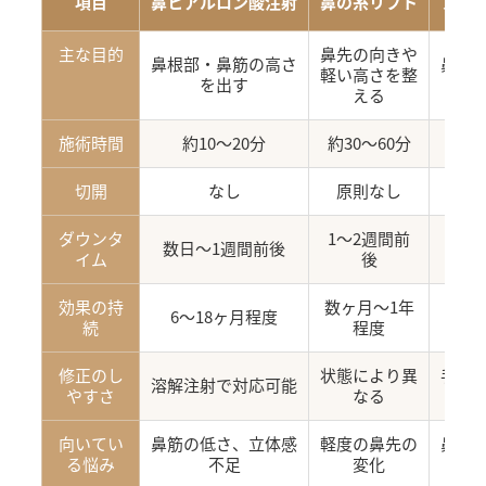
項目
鼻ヒアルロン酸注射
鼻の糸リフト
プロ
主な目的
鼻先の向きや
鼻根部・鼻筋の高さ
鼻の
軽い高さを整
を出す
える
施術時間
約10〜20分
約30〜60分
切開
なし
原則なし
ダウンタ
1〜2週間前
数日〜1週間前後
数
イム
後
効果の持
数ヶ月〜1年
6〜18ヶ月程度
続
程度
修正のし
状態により異
手術
溶解注射で対応可能
やすさ
なる
向いてい
鼻筋の低さ、立体感
軽度の鼻先の
鼻先
る悩み
不足
変化