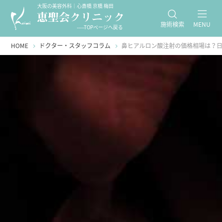
大阪の美容外科｜心斎橋 京橋 梅田
施術検索
MENU
-----TOPページへ戻る
HOME
ドクター・スタッフコラム
鼻ヒアルロン酸注射の価格相場は？