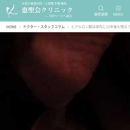
大阪の美容外科｜心斎橋 京橋 梅田
施術検索
MENU
-----TOPページへ戻る
HOME
ドクター・スタッフコラム
ヒアルロン酸は体内に10年後も残る