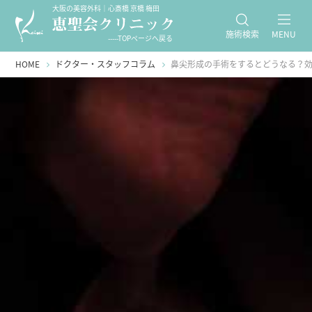
大阪の美容外科｜心斎橋 京橋 梅田
施術検索
MENU
-----TOPページへ戻る
HOME
ドクター・スタッフコラム
鼻尖形成の手術をするとどうなる？