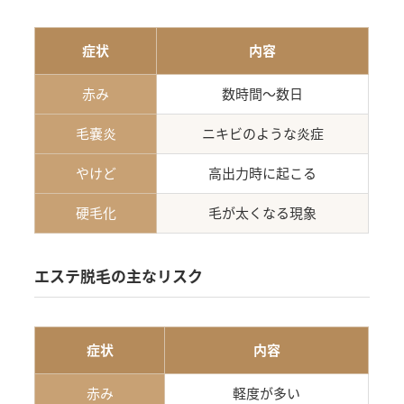
症状
内容
赤み
数時間〜数日
毛嚢炎
ニキビのような炎症
やけど
高出力時に起こる
硬毛化
毛が太くなる現象
エステ脱毛の主なリスク
症状
内容
赤み
軽度が多い