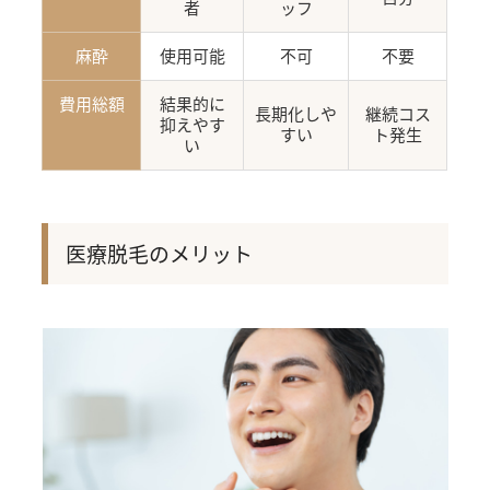
者
ッフ
麻酔
使用可能
不可
不要
費用総額
結果的に
長期化しや
継続コス
抑えやす
すい
ト発生
い
医療脱毛のメリット