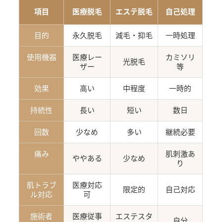
項目
医療脱毛
エステ脱毛
自己処理
目的
永久脱毛
減毛・抑毛
一時処理
使用機器
医療レー
カミソリ
光脱毛
ザー
等
効果
高い
中程度
一時的
持続性
長い
短い
数日
回数
少なめ
多い
継続必要
痛み
肌刺激あ
ややある
少なめ
り
肌トラブ
医療対応
限定的
自己対応
ル対応
可
施術者
医療従事
エステスタ
自分