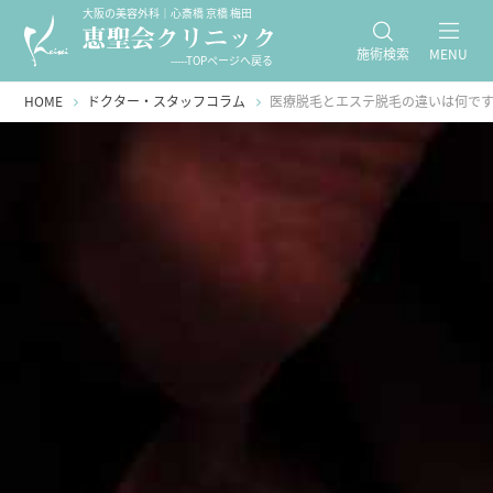
大阪の美容外科｜心斎橋 京橋 梅田
施術検索
MENU
-----TOPページへ戻る
HOME
ドクター・スタッフコラム
医療脱毛とエステ脱毛の違いは何で