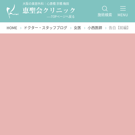
大阪の美容外科｜心斎橋 京橋 梅田
施術検索
MENU
-----TOPページへ戻る
HOME
ドクター・スタッフブログ
女医
小西医師
告白【前編】