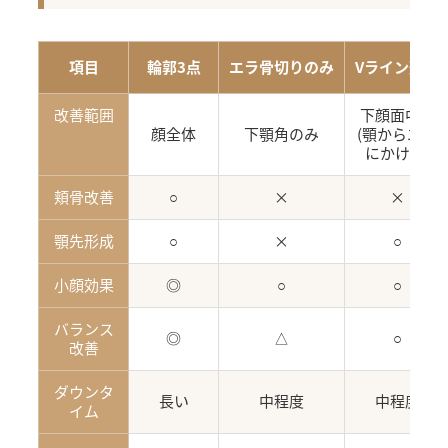
項目
輪郭3点
エラ骨切りのみ
Vライン形成
改善範囲
下顔面中心
顔全体
下顎角のみ
(顎からエラ
にかけて)
頬骨改善
○
×
×
顎先形成
○
×
○
小顔効果
◎
○
○
バランス
◎
△
○
改善
ダウンタ
長い
中程度
中程度
イム