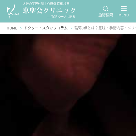
大阪の美容外科｜心斎橋 京橋 梅田
施術検索
MENU
-----TOPページへ戻る
HOME
ドクター・スタッフコラム
輪郭3点とは？意味・手術内容・メリ