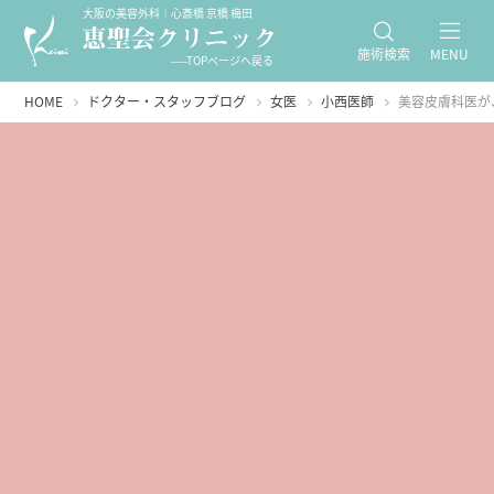
大阪の美容外科｜心斎橋 京橋 梅田
施術検索
MENU
-----TOPページへ戻る
HOME
ドクター・スタッフブログ
女医
小西医師
美容皮膚科医が