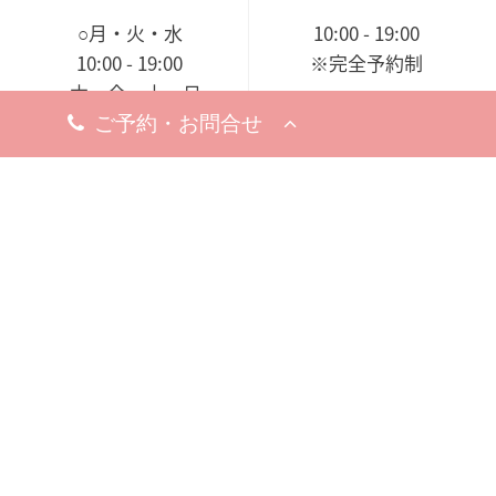
○月・火・水
10:00 - 19:00
10:00 - 19:00
※完全予約制
○木・金・土・日
休診日
9:00 - 18:00（電話受付
8月5日（水）
19日（水）
9:00 - 19:00）
※お問い合わせ・ご予約のお電
※完全予約制
話は承っております。
休診日
8月18日（火）
※お問い合わせ・ご予約のお電
話は承っております。
梅田院
〒530-0002
大阪市北区曽根崎新地1-
8-19
梅新ビル5F