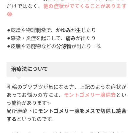
だけではなく、
他の症状がでてくることがあります
😭
⚫︎乾燥や物理刺激で、
かゆみ
が生じたり
⚫︎感染・炎症を起こして、
痛み
が出たり
⚫︎皮脂や老廃物などの
分泌物
が出たり…💦
治療法について
乳輪のブツブツが気になる方、上記のような症状が
あってお悩みの方には、
モントゴメリー腺除去
とい
う施術があります✨
局所麻酔下に
モントゴメリー腺をメスで切除し縫合
する
というものです。