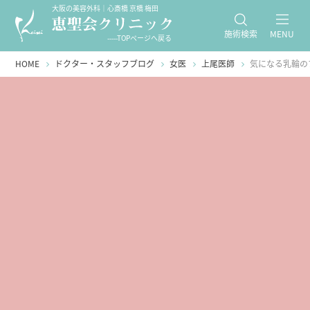
大阪の美容外科｜心斎橋 京橋 梅田
施術検索
MENU
-----TOPページへ戻る
HOME
ドクター・スタッフブログ
女医
上尾医師
気になる乳輪の