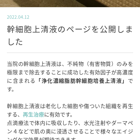
2022.04.12
幹細胞上清液のページを公開しま
した
当院の幹細胞上清液は、不純物（有害物質）のみを
極限まで除去することに成功した有効因子が高濃度
に含まれる
「浄化濃縮脂肪幹細胞培養上清液」
で
す。
幹細胞上清液は老化した細胞や傷ついた組織を再生
する、
再生治療
に有効です。
点滴療法で体内に吸収したり、水光注射やダーマペ
ン４などで肌の奥に浸透させることで様々なエイジ
ングケア効果が期待できます。