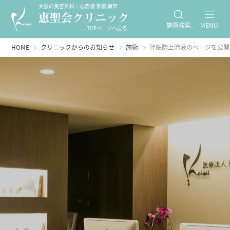
大阪の美容外科｜心斎橋 京橋 梅田
施術検索
MENU
-----TOPページへ戻る
HOME
クリニックからのお知らせ
施術
幹細胞上清液のページを公開