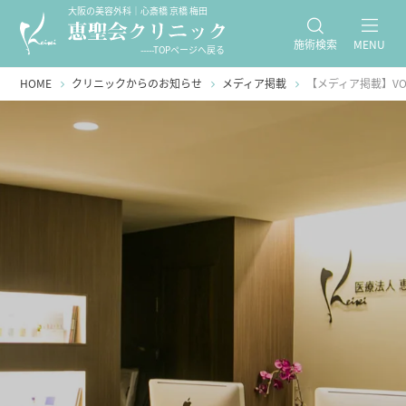
大阪の美容外科｜心斎橋 京橋 梅田
施術検索
MENU
-----TOPページへ戻る
HOME
クリニックからのお知らせ
メディア掲載
【メディア掲載】VO