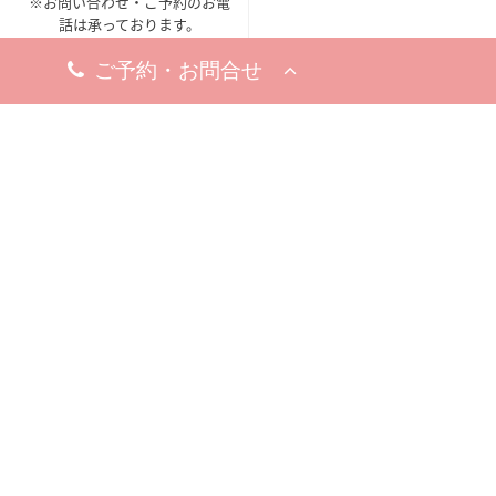
※お問い合わせ・ご予約のお電
話は承っております。
梅田院
〒530-0002
大阪市北区曽根崎新地1-
8-19
梅新ビル5F
アクセスマップ
今すぐ電話する
10:00 - 19:00
10:00 - 19:00
※完全予約制
休診日
8月12日（水）
22日（土）