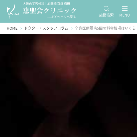
大阪の美容外科｜心斎橋 京橋 梅田
施術検索
MENU
-----TOPページへ戻る
HOME
ドクター・スタッフコラム
全身医療脱毛5回の料金相場はいくら