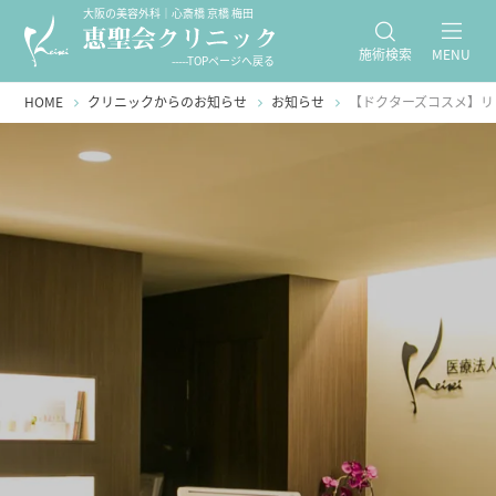
大阪の美容外科｜心斎橋 京橋 梅田
施術検索
MENU
-----TOPページへ戻る
HOME
クリニックからのお知らせ
お知らせ
【ドクターズコスメ】リ