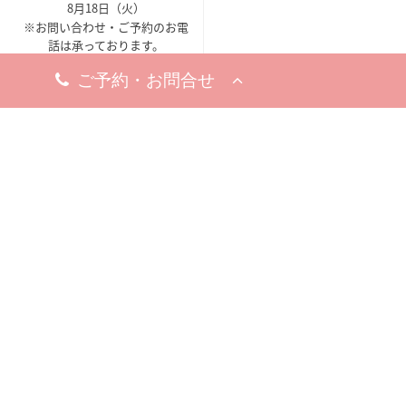
8月18日（火）
※お問い合わせ・ご予約のお電
話は承っております。
梅田院
〒530-0002
大阪市北区曽根崎新地1-
8-19
梅新ビル5F
アクセスマップ
今すぐ電話する
10:00 - 19:00
10:00 - 19:00
※完全予約制
休診日