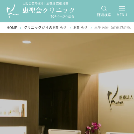
大阪の美容外科｜心斎橋 京橋 梅田
施術検索
MENU
-----TOPページへ戻る
HOME
クリニックからのお知らせ
お知らせ
再生医療（幹細胞治療、