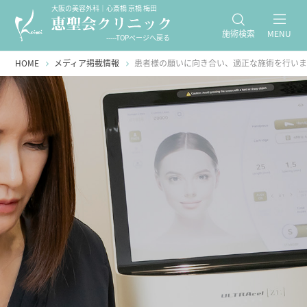
大阪の美容外科｜心斎橋 京橋 梅田
施術検索
MENU
-----TOPページへ戻る
HOME
メディア掲載情報
患者様の願いに向き合い、適正な施術を行い