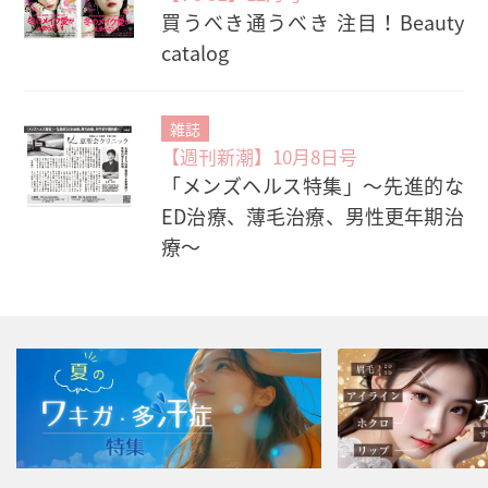
買うべき通うべき 注目！Beauty
catalog
雑誌
【週刊新潮】10月8日号
「メンズヘルス特集」〜先進的な
ED治療、薄毛治療、男性更年期治
療〜