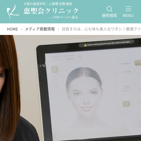
大阪の美容外科｜心斎橋 京橋 梅田
施術検索
MENU
-----TOPページへ戻る
HOME
メディア掲載情報
目指すのは、心も体も美人なワタシ！厳選クリ