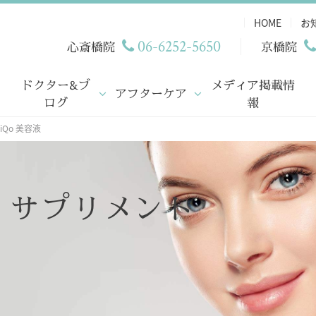
HOME
お
06-6252-5650
心斎橋院
京橋院
ドクター&ブ
メディア掲載情
アフターケア
ログ
報
iQo 美容液
・サプリメント