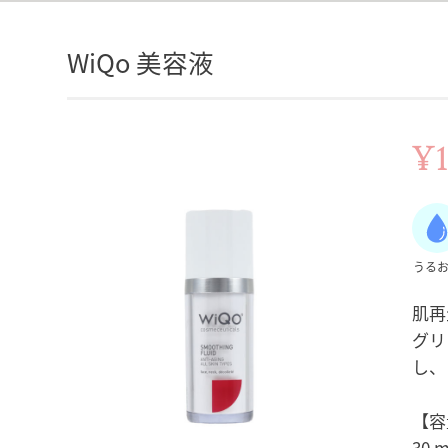
WiQo 美容液
¥1
うる
肌再
グリ
し、
【容
30 m