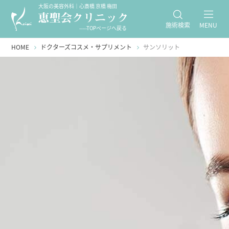
大阪の美容外科｜心斎橋 京橋 梅田
施術検索
MENU
-----TOPページへ戻る
HOME
ドクターズコスメ・サプリメント
サンソリット