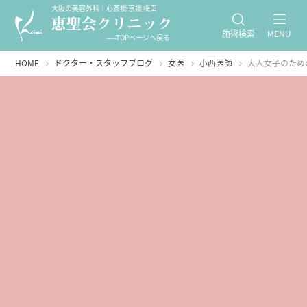
大阪の美容外科｜心斎橋 京橋 梅田
施術検索
MENU
-----TOPページへ戻る
HOME
ドクター・スタッフブログ
女医
小西医師
大人女子のため