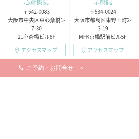
心斎橋院
京橋院
〒542-0083
〒534-0024
大阪市中央区東心斎橋1-
大阪市都島区東野田町2-
7-30
3-19
21心斎橋ビル8F
MFK京橋駅前ビル5F
アクセスマップ
アクセスマップ
今すぐ電話する
今すぐ電話する
10:00 - 19:00
10:00 - 19:00
○月・火・水
10:00 - 19:00
10:00 - 19:00
※完全予約制
○木・金・土・日
休診日
9:00 - 18:00（電話受付
8月5日（水）
19日（水）
9:00 - 19:00）
※お問い合わせ・ご予約のお電
※完全予約制
話は承っております。