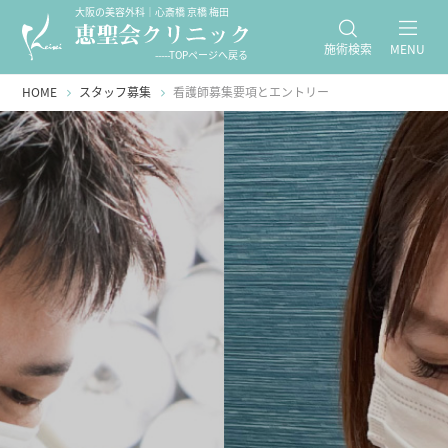
大阪の美容外科｜心斎橋 京橋 梅田
施術検索
MENU
-----TOPページへ戻る
HOME
スタッフ募集
看護師募集要項とエントリー