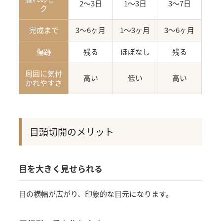
2〜3日
1〜3日
3〜7日
ク
完成まで
3〜6ヶ月
1〜3ヶ月
3〜6ヶ月
傷跡
残る
ほぼなし
残る
周囲に気付
高い
低い
高い
かれやすさ
目頭切開のメリット
目を大きく見せられる
目の横幅が広がり、印象的な目元になります。