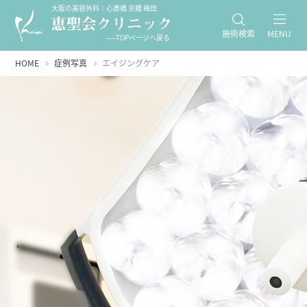
大阪の美容外科｜心斎橋 京橋 梅田
施術検索
MENU
-----TOPページへ戻る
HOME
症例写真
エイジングケア