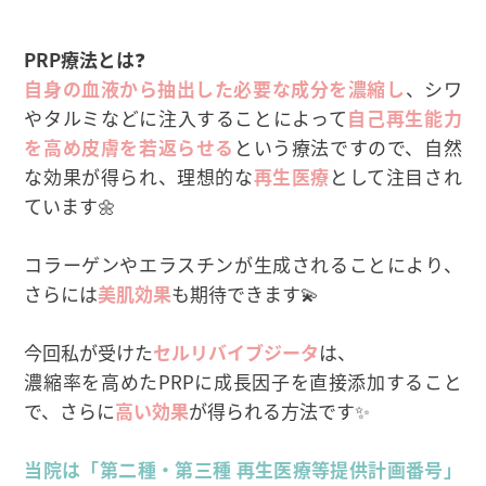
PRP療法とは
❓
自身の血液から抽出した必要な成分を濃縮し
、シワ
やタルミなどに注入することによって
自己再生能力
を高め皮膚を若返らせる
という療法ですので、自然
な効果が得られ、理想的な
再生医療
として注目され
ています🌼
コラーゲンやエラスチンが生成されることにより、
さらには
美肌効果
も期待できます💫
今回私が受けた
セルリバイブジータ
は、
濃縮率を高めたPRPに成長因子を直接添加すること
で、さらに
高い効果
が得られる方法です✨
当院は「第二種・第三種 再生医療等提供計画番号」