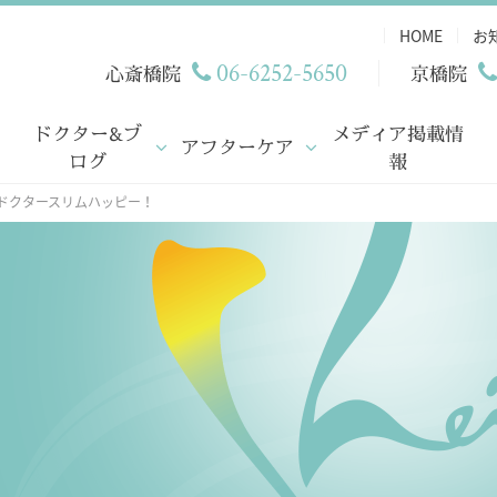
HOME
お
06-6252-5650
心斎橋院
京橋院
ドクター&ブ
メディア掲載情
アフターケア
ログ
報
ドクタースリムハッピー！