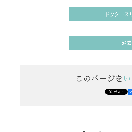
ドクタース
過去
このページを
い