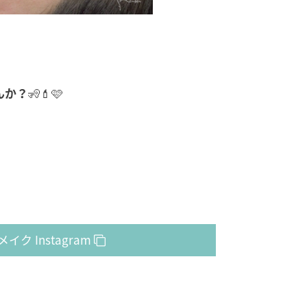
んか？
🧏💄🩷
イク Instagram