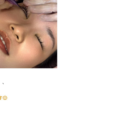
、、
🙂
。